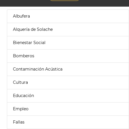
Albufera
Alquería de Solache
Bienestar Social
Bomberos
Contaminación Acústica
Cultura
Educación
Empleo
Fallas