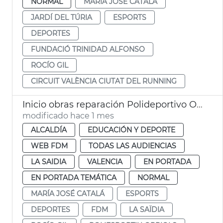
NORMAL
MARÍA JOSÉ CATALÁ
JARDÍ DEL TÚRIA
ESPORTS
DEPORTES
FUNDACIÓ TRINIDAD ALFONSO
ROCÍO GIL
CIRCUIT VALÈNCIA CIUTAT DEL RUNNING
Inicio obras reparación Polideportivo Orriols València
modificado hace 1 mes
ALCALDÍA
EDUCACIÓN Y DEPORTE
WEB FDM
TODAS LAS AUDIENCIAS
LA SAIDIA
VALENCIA
EN PORTADA
EN PORTADA TEMÁTICA
NORMAL
MARÍA JOSÉ CATALÁ
ESPORTS
DEPORTES
FDM
LA SAÏDIA