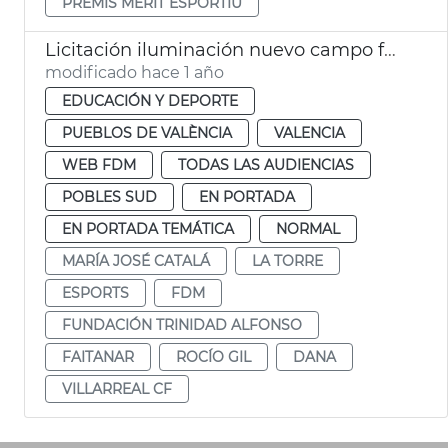
PREMIS MÈRIT ESPORTIU
Licitación iluminación nuevo campo fútbol municipal La Torre
modificado hace 1 año
EDUCACIÓN Y DEPORTE
PUEBLOS DE VALÈNCIA
VALENCIA
WEB FDM
TODAS LAS AUDIENCIAS
POBLES SUD
EN PORTADA
EN PORTADA TEMÁTICA
NORMAL
MARÍA JOSÉ CATALÁ
LA TORRE
ESPORTS
FDM
FUNDACIÓN TRINIDAD ALFONSO
FAITANAR
ROCÍO GIL
DANA
VILLARREAL CF