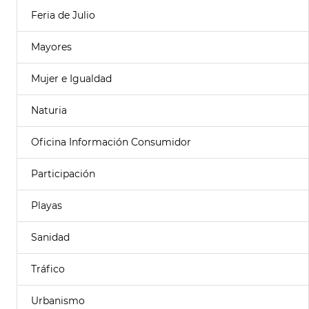
Feria de Julio
Mayores
Mujer e Igualdad
Naturia
Oficina Información Consumidor
Participación
Playas
Sanidad
Tráfico
Urbanismo