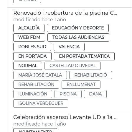
Renovació i reobertura de la piscina Castellar després de la dana
modificado hace 1 año
ALCALDÍA
EDUCACIÓN Y DEPORTE
WEB FDM
TODAS LAS AUDIENCIAS
POBLES SUD
VALENCIA
EN PORTADA
EN PORTADA TEMÁTICA
NORMAL
CASTELLAR OLIVERAL
MARÍA JOSÉ CATALÁ
REHABILITACIÓ
REHABILITACIÓN
ENLLUMENAT
ILUMINACIÓN
PISCINA
DANA
ISOLINA VERDEGUER
Celebración ascenso Levante UD a 1a división
modificado hace 1 año