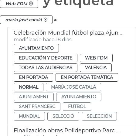
y etiqueta
Web FDM
.
maría josé catalá
Celebración Mundial fútbol plaza Ajuntament València
modificado hace 18 días
AYUNTAMIENTO
EDUCACIÓN Y DEPORTE
WEB FDM
TODAS LAS AUDIENCIAS
VALENCIA
EN PORTADA
EN PORTADA TEMÁTICA
NORMAL
MARÍA JOSÉ CATALÁ
AJUNTAMENT
AYUNTAMIENTO
SANT FRANCESC
FUTBOL
MUNDIAL
SELECCIÓ
SELECCIÓN
Finalización obras Polideportivo Parc Central València