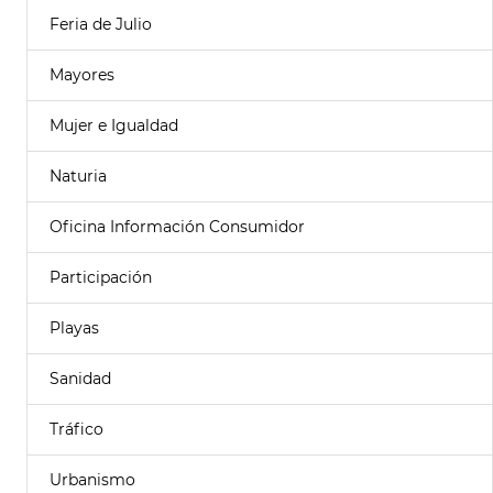
Feria de Julio
Mayores
Mujer e Igualdad
Naturia
Oficina Información Consumidor
Participación
Playas
Sanidad
Tráfico
Urbanismo