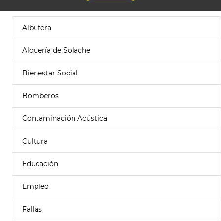
Albufera
Alquería de Solache
Bienestar Social
Bomberos
Contaminación Acústica
Cultura
Educación
Empleo
Fallas