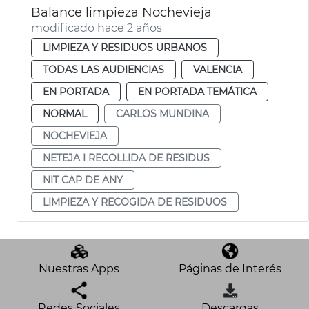
Balance limpieza Nochevieja
modificado hace 2 años
LIMPIEZA Y RESIDUOS URBANOS
TODAS LAS AUDIENCIAS
VALENCIA
EN PORTADA
EN PORTADA TEMÁTICA
NORMAL
CARLOS MUNDINA
NOCHEVIEJA
NETEJA I RECOLLIDA DE RESIDUS
NIT CAP DE ANY
LIMPIEZA Y RECOGIDA DE RESIDUOS
Nuestras Apps
Páginas de Interés
Redes Sociales
Descargas