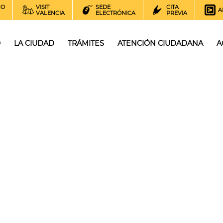
NO
VISIT
SEDE
CITA
A
VALENCIA
ELECTRÓNICA
PREVIA
O
LA CIUDAD
TRÁMITES
ATENCIÓN CIUDADANA
A