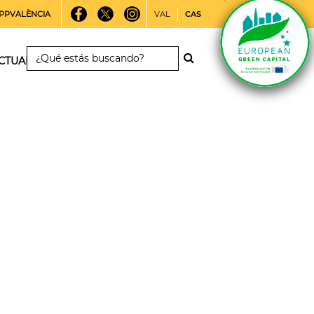
PPVALÈNCIA
VAL
CAS
CTUALIDAD