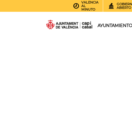
VALENCIA
GOBIER
AL
ABIERTO
MINUTO
AYUNTAMIENT