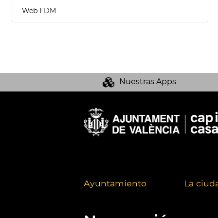
Web FDM
Nuestras Apps
Ayuntamiento
La ciud