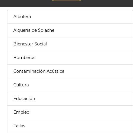
Albufera
Alquería de Solache
Bienestar Social
Bomberos
Contaminación Acústica
Cultura
Educación
Empleo
Fallas