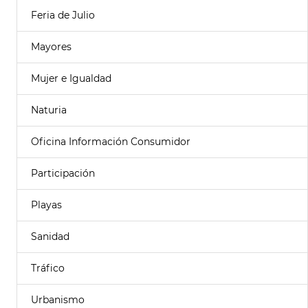
Feria de Julio
Mayores
Mujer e Igualdad
Naturia
Oficina Información Consumidor
Participación
Playas
Sanidad
Tráfico
Urbanismo