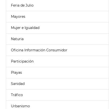
Feria de Julio
Mayores
Mujer e Igualdad
Naturia
Oficina Información Consumidor
Participación
Playas
Sanidad
Tráfico
Urbanismo