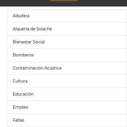
Albufera
Alquería de Solache
Bienestar Social
Bomberos
Contaminación Acústica
Cultura
Educación
Empleo
Fallas