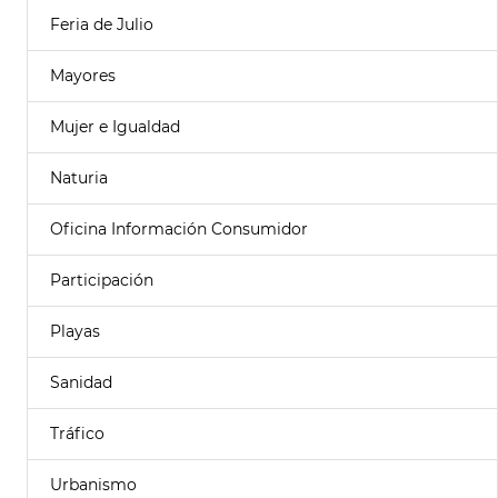
Feria de Julio
Mayores
Mujer e Igualdad
Naturia
Oficina Información Consumidor
Participación
Playas
Sanidad
Tráfico
Urbanismo