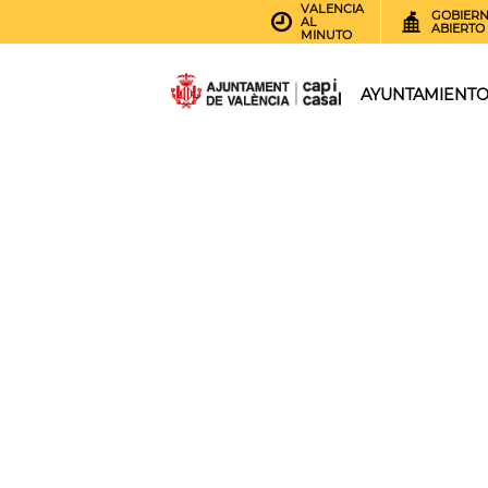
VALENCIA
GOBIER
AL
ABIERTO
MINUTO
AYUNTAMIENT