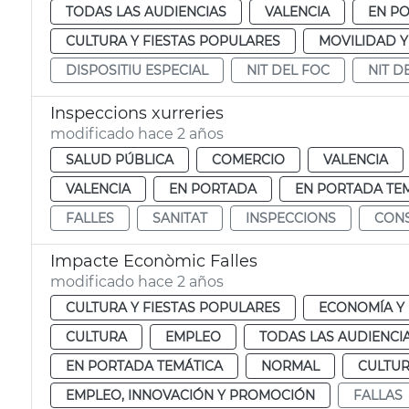
TODAS LAS AUDIENCIAS
VALENCIA
EN P
CULTURA Y FIESTAS POPULARES
MOVILIDAD 
DISPOSITIU ESPECIAL
NIT DEL FOC
NIT D
Inspeccions xurreries
modificado hace 2 años
SALUD PÚBLICA
COMERCIO
VALENCIA
VALENCIA
EN PORTADA
EN PORTADA TE
FALLES
SANITAT
INSPECCIONS
CON
Impacte Econòmic Falles
modificado hace 2 años
CULTURA Y FIESTAS POPULARES
ECONOMÍA Y
CULTURA
EMPLEO
TODAS LAS AUDIENCI
EN PORTADA TEMÁTICA
NORMAL
CULTUR
EMPLEO, INNOVACIÓN Y PROMOCIÓN
FALLAS