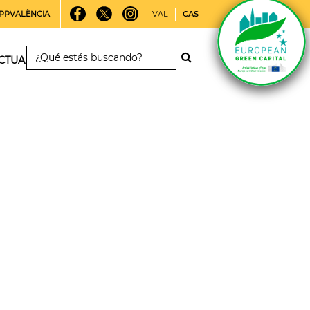
PPVALÈNCIA
VAL
CAS
CTUALIDAD