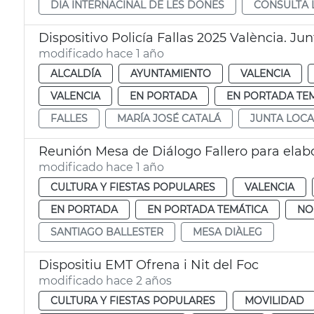
DIA INTERNACINAL DE LES DONES
CONSULTA 
Dispositivo Policía Fallas 2025 València. Ju
modificado hace 1 año
ALCALDÍA
AYUNTAMIENTO
VALENCIA
VALENCIA
EN PORTADA
EN PORTADA TE
FALLES
MARÍA JOSÉ CATALÁ
JUNTA LOCA
Reunión Mesa de Diálogo Fallero para elabo
modificado hace 1 año
CULTURA Y FIESTAS POPULARES
VALENCIA
EN PORTADA
EN PORTADA TEMÁTICA
NO
SANTIAGO BALLESTER
MESA DIÀLEG
Dispositiu EMT Ofrena i Nit del Foc
modificado hace 2 años
CULTURA Y FIESTAS POPULARES
MOVILIDAD