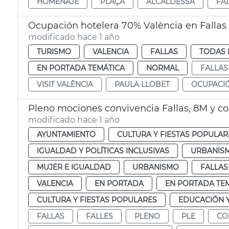
HOMENAJE
PLAÇA
ALCALDESSA
FA
Ocupación hotelera 70% València en Fallas
modificado hace 1 año
TURISMO
VALENCIA
FALLAS
TODAS 
EN PORTADA TEMÁTICA
NORMAL
FALLAS
VISIT VALÈNCIA
PAULA LLOBET
OCUPACI
Pleno mociones convivencia Fallas, 8M y c
modificado hace 1 año
AYUNTAMIENTO
CULTURA Y FIESTAS POPULAR
IGUALDAD Y POLÍTICAS INCLUSIVAS
URBANISM
MUJER E IGUALDAD
URBANISMO
FALLAS
VALENCIA
EN PORTADA
EN PORTADA TE
CULTURA Y FIESTAS POPULARES
EDUCACIÓN 
FALLAS
FALLES
PLENO
PLE
CO