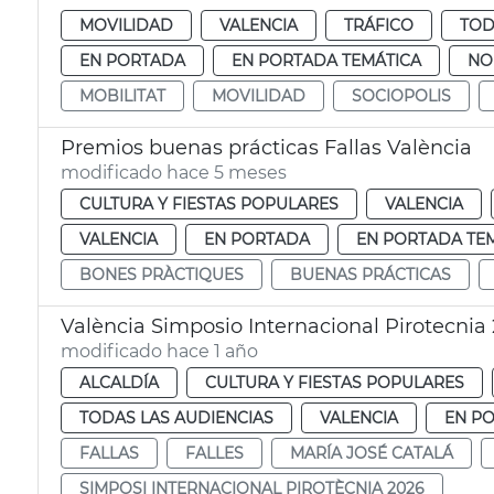
MOVILIDAD
VALENCIA
TRÁFICO
TOD
EN PORTADA
EN PORTADA TEMÁTICA
NO
MOBILITAT
MOVILIDAD
SOCIOPOLIS
Premios buenas prácticas Fallas València
modificado hace 5 meses
CULTURA Y FIESTAS POPULARES
VALENCIA
VALENCIA
EN PORTADA
EN PORTADA TE
BONES PRÀCTIQUES
BUENAS PRÁCTICAS
València Simposio Internacional Pirotecnia
modificado hace 1 año
ALCALDÍA
CULTURA Y FIESTAS POPULARES
TODAS LAS AUDIENCIAS
VALENCIA
EN P
FALLAS
FALLES
MARÍA JOSÉ CATALÁ
SIMPOSI INTERNACIONAL PIROTÈCNIA 2026