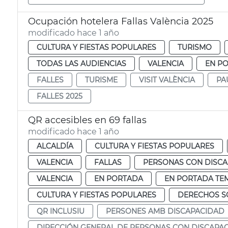
Ocupación hotelera Fallas València 2025
modificado hace 1 año
CULTURA Y FIESTAS POPULARES
TURISMO
TODAS LAS AUDIENCIAS
VALENCIA
EN P
FALLES
TURISME
VISIT VALÈNCIA
PA
FALLES 2025
QR accesibles en 69 fallas
modificado hace 1 año
ALCALDÍA
CULTURA Y FIESTAS POPULARES
VALENCIA
FALLAS
PERSONAS CON DISC
VALENCIA
EN PORTADA
EN PORTADA TE
CULTURA Y FIESTAS POPULARES
DERECHOS SO
QR INCLUSIU
PERSONES AMB DISCAPACIDAD
DIRECCIÓN GENERAL DE PERSONAS CON DISCAPA