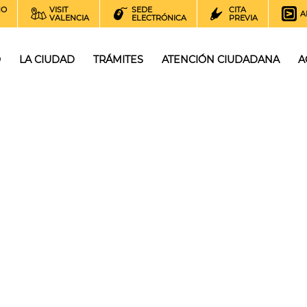
NO
VISIT
SEDE
CITA
A
VALENCIA
ELECTRÓNICA
PREVIA
O
LA CIUDAD
TRÁMITES
ATENCIÓN CIUDADANA
A