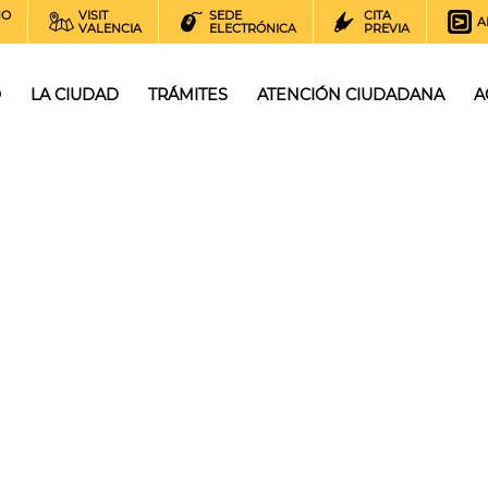
NO
VISIT
SEDE
CITA
A
VALENCIA
ELECTRÓNICA
PREVIA
O
LA CIUDAD
TRÁMITES
ATENCIÓN CIUDADANA
A