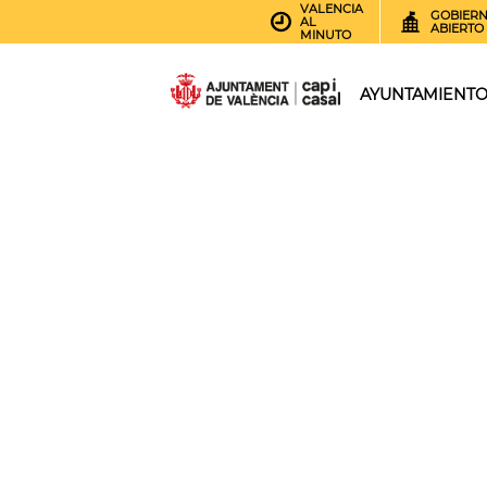
VALENCIA
GOBIER
AL
ABIERTO
MINUTO
AYUNTAMIENT