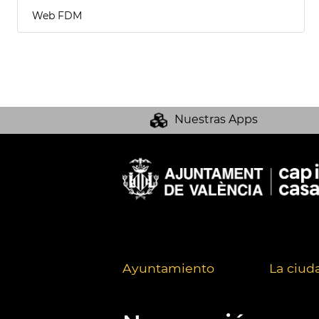
Web FDM
Nuestras Apps
Ayuntamiento
La ciud