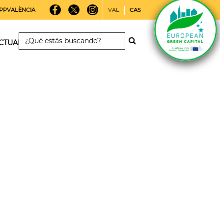
PPVALÈNCIA
VAL
CAS
CTUALIDAD