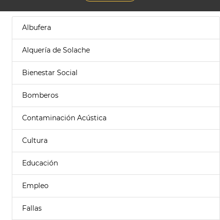
Albufera
Alquería de Solache
Bienestar Social
Bomberos
Contaminación Acústica
Cultura
Educación
Empleo
Fallas