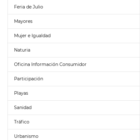
Feria de Julio
Mayores
Mujer e Igualdad
Naturia
Oficina Información Consumidor
Participación
Playas
Sanidad
Tráfico
Urbanismo