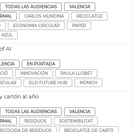
TODAS LAS AUDIENCIAS
VALENCIA
RMAL
CARLOS MUNDINA
RECICLATGE
Ó
ECONOMIA CIRCULAR
PAPER
 AZUL
of AI
LENCIA
EN PORTADA
CIÓ
INNOVACIÓN
PAULA LLOBET
RCULAR
DLD FUTURE HUB
MÚNICH
y cartón al año
TODAS LAS AUDIENCIAS
VALENCIA
RMAL
RESIDUOS
SOSTENIBILITAT
 RECOGIDA DE RESIDUOS
RECICLATGE DE CARTÓ