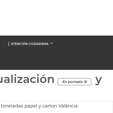
ATENCIÓN CIUDADANA
ualización
y
En portada
toneladas papel y carton València