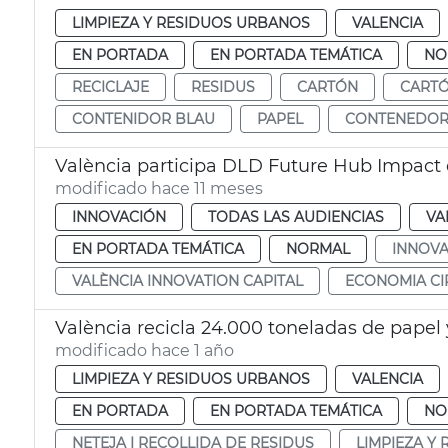
LIMPIEZA Y RESIDUOS URBANOS
VALENCIA
EN PORTADA
EN PORTADA TEMÁTICA
NO
RECICLAJE
RESIDUS
CARTÓN
CART
CONTENIDOR BLAU
PAPEL
CONTENEDOR
València participa DLD Future Hub Impact 
modificado hace 11 meses
INNOVACIÓN
TODAS LAS AUDIENCIAS
VA
EN PORTADA TEMÁTICA
NORMAL
INNOVA
VALÈNCIA INNOVATION CAPITAL
ECONOMIA CI
València recicla 24.000 toneladas de papel 
modificado hace 1 año
LIMPIEZA Y RESIDUOS URBANOS
VALENCIA
EN PORTADA
EN PORTADA TEMÁTICA
NO
NETEJA I RECOLLIDA DE RESIDUS
LIMPIEZA Y