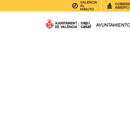
VALENCIA
GOBIER
AL
ABIERTO
MINUTO
AYUNTAMIENT