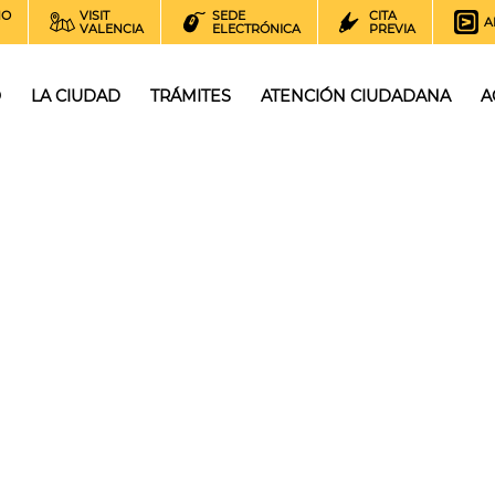
NO
VISIT
SEDE
CITA
A
VALENCIA
ELECTRÓNICA
PREVIA
O
LA CIUDAD
TRÁMITES
ATENCIÓN CIUDADANA
A