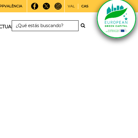
PPVALÈNCIA
VAL
CAS
CTUALIDAD