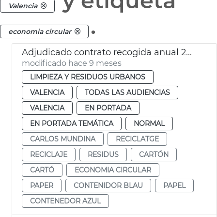
y etiqueta
Valencia
.
economia circular
Adjudicado contrato recogida anual 24.000 toneladas papel y carton València
modificado hace 9 meses
LIMPIEZA Y RESIDUOS URBANOS
VALENCIA
TODAS LAS AUDIENCIAS
VALENCIA
EN PORTADA
EN PORTADA TEMÁTICA
NORMAL
CARLOS MUNDINA
RECICLATGE
RECICLAJE
RESIDUS
CARTÓN
CARTÓ
ECONOMIA CIRCULAR
PAPER
CONTENIDOR BLAU
PAPEL
CONTENEDOR AZUL