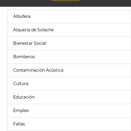
Albufera
Alquería de Solache
Bienestar Social
Bomberos
Contaminación Acústica
Cultura
Educación
Empleo
Fallas