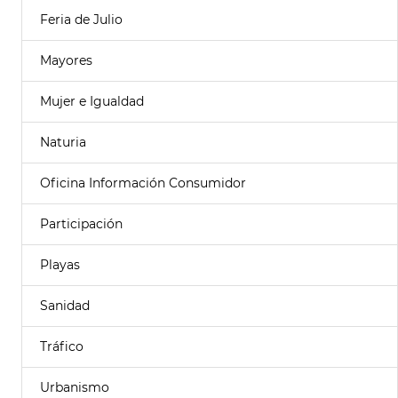
Feria de Julio
Mayores
Mujer e Igualdad
Naturia
Oficina Información Consumidor
Participación
Playas
Sanidad
Tráfico
Urbanismo