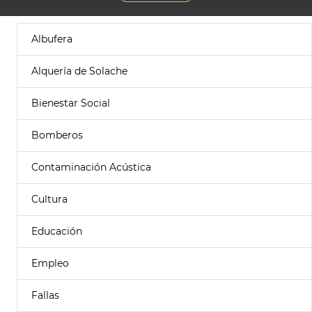
Albufera
Alquería de Solache
Bienestar Social
Bomberos
Contaminación Acústica
Cultura
Educación
Empleo
Fallas