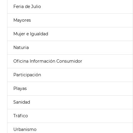
Feria de Julio
Mayores
Mujer e Igualdad
Naturia
Oficina Información Consumidor
Participación
Playas
Sanidad
Tráfico
Urbanismo