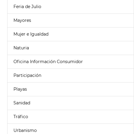
Feria de Julio
Mayores
Mujer e Igualdad
Naturia
Oficina Información Consumidor
Participación
Playas
Sanidad
Tráfico
Urbanismo