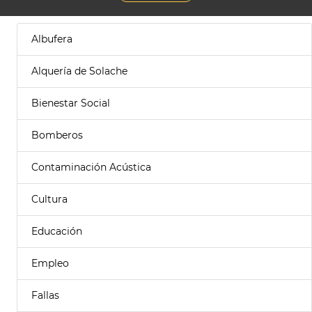
Albufera
Alquería de Solache
Bienestar Social
Bomberos
Contaminación Acústica
Cultura
Educación
Empleo
Fallas