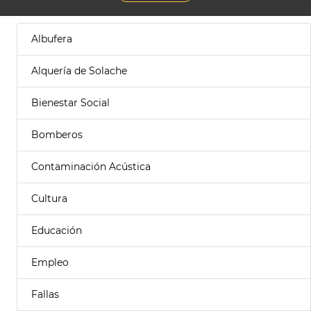
Albufera
Alquería de Solache
Bienestar Social
Bomberos
Contaminación Acústica
Cultura
Educación
Empleo
Fallas