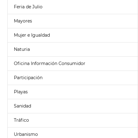
Feria de Julio
Mayores
Mujer e Igualdad
Naturia
Oficina Información Consumidor
Participación
Playas
Sanidad
Tráfico
Urbanismo