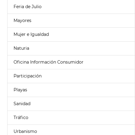
Feria de Julio
Mayores
Mujer e Igualdad
Naturia
Oficina Información Consumidor
Participación
Playas
Sanidad
Tráfico
Urbanismo