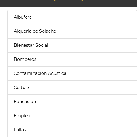
Albufera
Alquería de Solache
Bienestar Social
Bomberos
Contaminación Acústica
Cultura
Educación
Empleo
Fallas