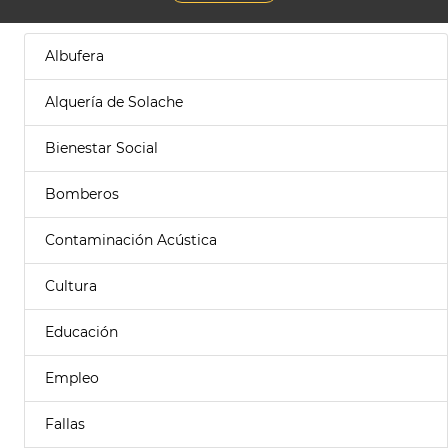
Albufera
Alquería de Solache
Bienestar Social
Bomberos
Contaminación Acústica
Cultura
Educación
Empleo
Fallas