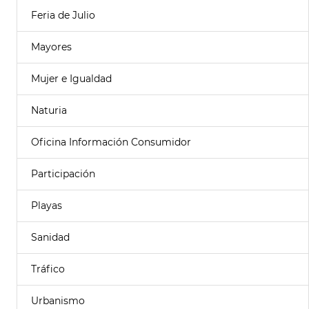
Feria de Julio
Mayores
Mujer e Igualdad
Naturia
Oficina Información Consumidor
Participación
Playas
Sanidad
Tráfico
Urbanismo