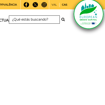
PPVALÈNCIA
VAL
CAS
CTUALIDAD