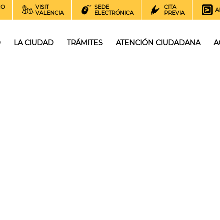
NO
VISIT
SEDE
CITA
A
VALENCIA
ELECTRÓNICA
PREVIA
O
LA CIUDAD
TRÁMITES
ATENCIÓN CIUDADANA
A