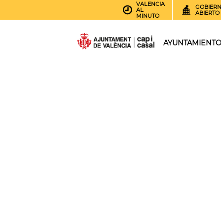
VALENCIA
GOBIER
AL
ABIERTO
MINUTO
AYUNTAMIENT