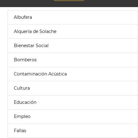
Albufera
Alquería de Solache
Bienestar Social
Bomberos
Contaminación Acústica
Cultura
Educación
Empleo
Fallas