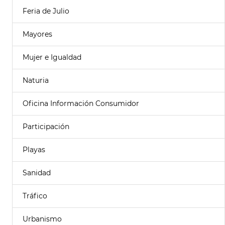
Feria de Julio
Mayores
Mujer e Igualdad
Naturia
Oficina Información Consumidor
Participación
Playas
Sanidad
Tráfico
Urbanismo