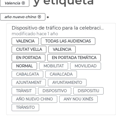
y etiqueta
Valencia
.
año nuevo chino
Dispositivo de tráfico para la celebración del Año Nuevo Chino
modificado hace 1 año
VALENCIA
TODAS LAS AUDIENCIAS
CIUTAT VELLA
VALENCIA
EN PORTADA
EN PORTADA TEMÁTICA
NORMAL
MOBILITAT
MOVILIDAD
CABALGATA
CAVALCADA
AJUNTAMENT
AYUNTAMIENTO
TRÀNSIT
DISPOSITIVO
DISPOSITIU
AÑO NUEVO CHINO
ANY NOU XINÉS
TRÁNSITO