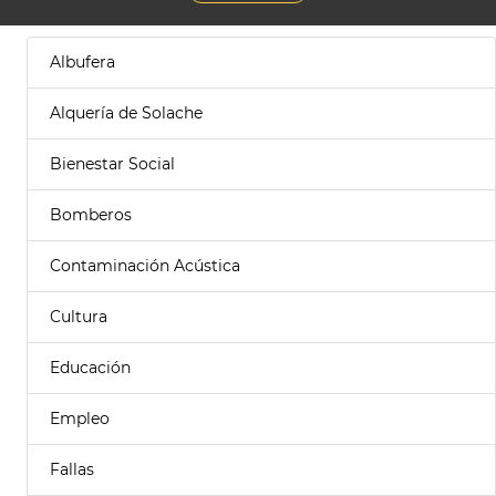
Albufera
Alquería de Solache
Bienestar Social
Bomberos
Contaminación Acústica
Cultura
Educación
Empleo
Fallas