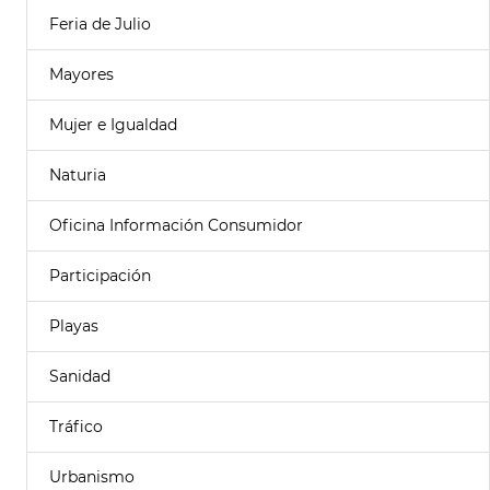
Feria de Julio
Mayores
Mujer e Igualdad
Naturia
Oficina Información Consumidor
Participación
Playas
Sanidad
Tráfico
Urbanismo