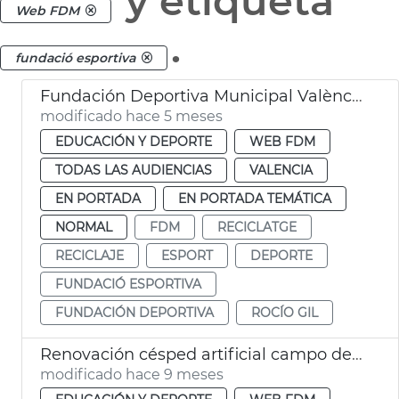
y etiqueta
Web FDM
.
fundació esportiva
Fundación Deportiva Municipal València participa en recogida tapones para reciclaje
modificado hace 5 meses
EDUCACIÓN Y DEPORTE
WEB FDM
TODAS LAS AUDIENCIAS
VALENCIA
EN PORTADA
EN PORTADA TEMÁTICA
NORMAL
FDM
RECICLATGE
RECICLAJE
ESPORT
DEPORTE
FUNDACIÓ ESPORTIVA
FUNDACIÓN DEPORTIVA
ROCÍO GIL
Renovación césped artificial campo de beisbol Jardín del Túria València
modificado hace 9 meses