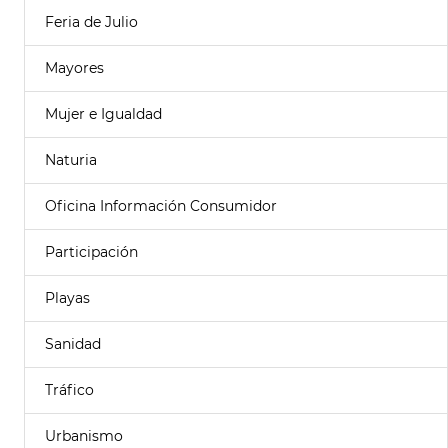
Feria de Julio
Mayores
Mujer e Igualdad
Naturia
Oficina Información Consumidor
Participación
Playas
Sanidad
Tráfico
Urbanismo