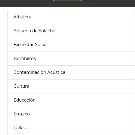
Albufera
Alquería de Solache
Bienestar Social
Bomberos
Contaminación Acústica
Cultura
Educación
Empleo
Fallas