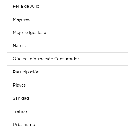
Feria de Julio
Mayores
Mujer e Igualdad
Naturia
Oficina Información Consumidor
Participación
Playas
Sanidad
Tráfico
Urbanismo