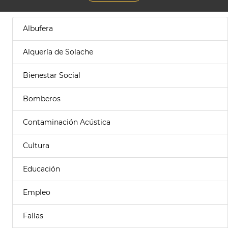
Albufera
Alquería de Solache
Bienestar Social
Bomberos
Contaminación Acústica
Cultura
Educación
Empleo
Fallas