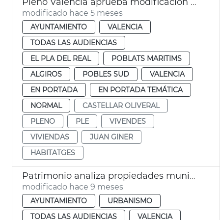
Pleno València aprueba modificación PGOU cambio uso parcelas Telefónica
modificado hace 5 meses
AYUNTAMIENTO
VALENCIA
TODAS LAS AUDIENCIAS
EL PLA DEL REAL
POBLATS MARITIMS
ALGIROS
POBLES SUD
VALENCIA
EN PORTADA
EN PORTADA TEMÁTICA
NORMAL
CASTELLAR OLIVERAL
PLENO
PLE
VIVENDES
VIVIENDAS
JUAN GINER
HABITATGES
Patrimonio analiza propiedades municipales para hacer viviendas
modificado hace 9 meses
AYUNTAMIENTO
URBANISMO
TODAS LAS AUDIENCIAS
VALENCIA