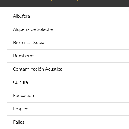
Albufera
Alquería de Solache
Bienestar Social
Bomberos
Contaminación Acústica
Cultura
Educación
Empleo
Fallas