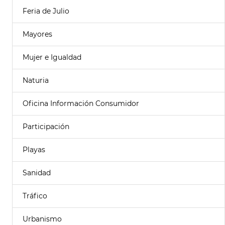
Feria de Julio
Mayores
Mujer e Igualdad
Naturia
Oficina Información Consumidor
Participación
Playas
Sanidad
Tráfico
Urbanismo