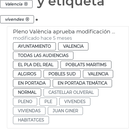
y etiqueta
Valencia
.
vivendes
Pleno València aprueba modificación PGOU cambio uso parcelas Telefónica
modificado hace 5 meses
AYUNTAMIENTO
VALENCIA
TODAS LAS AUDIENCIAS
EL PLA DEL REAL
POBLATS MARITIMS
ALGIROS
POBLES SUD
VALENCIA
EN PORTADA
EN PORTADA TEMÁTICA
NORMAL
CASTELLAR OLIVERAL
PLENO
PLE
VIVENDES
VIVIENDAS
JUAN GINER
HABITATGES