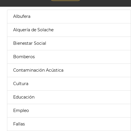
Albufera
Alquería de Solache
Bienestar Social
Bomberos
Contaminación Acústica
Cultura
Educación
Empleo
Fallas