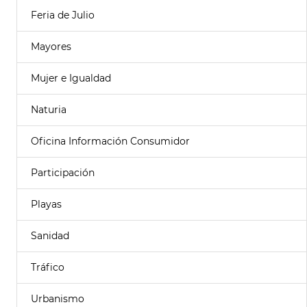
Feria de Julio
Mayores
Mujer e Igualdad
Naturia
Oficina Información Consumidor
Participación
Playas
Sanidad
Tráfico
Urbanismo