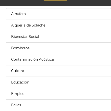
Albufera
Alquería de Solache
Bienestar Social
Bomberos
Contaminación Acústica
Cultura
Educación
Empleo
Fallas