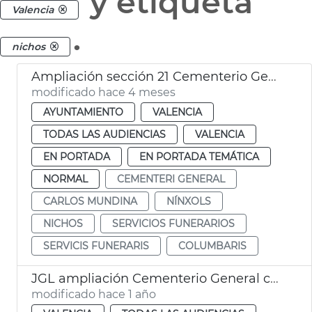
y etiqueta
Valencia
.
nichos
Ampliación sección 21 Cementerio General València
modificado hace 4 meses
AYUNTAMIENTO
VALENCIA
TODAS LAS AUDIENCIAS
VALENCIA
EN PORTADA
EN PORTADA TEMÁTICA
NORMAL
CEMENTERI GENERAL
CARLOS MUNDINA
NÍNXOLS
NICHOS
SERVICIOS FUNERARIOS
SERVICIS FUNERARIS
COLUMBARIS
JGL ampliación Cementerio General con 2.596 nuevos nichos
modificado hace 1 año