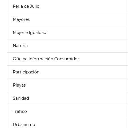
Feria de Julio
Mayores
Mujer e Igualdad
Naturia
Oficina Información Consumidor
Participación
Playas
Sanidad
Tráfico
Urbanismo