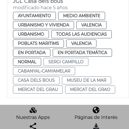
JGL Casa dels bous
modificado hace 5 años
AYUNTAMIENTO
MEDIO AMBIENTE
URBANISMO Y VIVIENDA
VALENCIA
URBANISMO
TODAS LAS AUDIENCIAS
POBLATS MARITIMS
VALENCIA
EN PORTADA
EN PORTADA TEMÁTICA
NORMAL
SERGI CAMPILLO
CABANYAL-CANYAMELAR
CASA DELS BOUS
MUSEU DE LA MAR
MERCAT DEL GRAU
MERCAT DEL GRAO
Nuestras Apps
Páginas de Interés