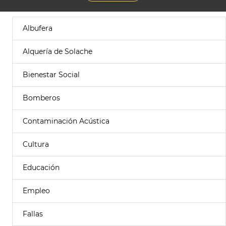
Albufera
Alquería de Solache
Bienestar Social
Bomberos
Contaminación Acústica
Cultura
Educación
Empleo
Fallas