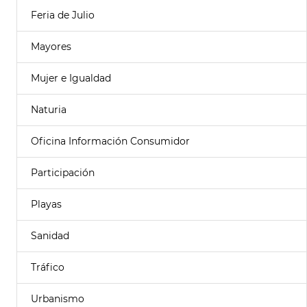
Feria de Julio
Mayores
Mujer e Igualdad
Naturia
Oficina Información Consumidor
Participación
Playas
Sanidad
Tráfico
Urbanismo