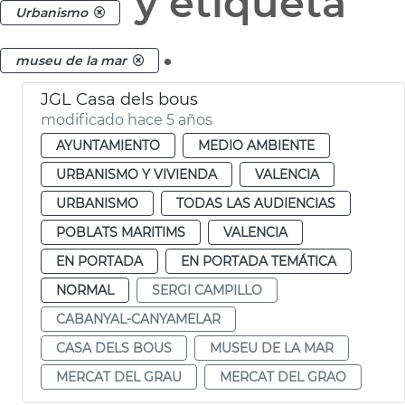
y etiqueta
Urbanismo
.
museu de la mar
JGL Casa dels bous
modificado hace 5 años
AYUNTAMIENTO
MEDIO AMBIENTE
URBANISMO Y VIVIENDA
VALENCIA
URBANISMO
TODAS LAS AUDIENCIAS
POBLATS MARITIMS
VALENCIA
EN PORTADA
EN PORTADA TEMÁTICA
NORMAL
SERGI CAMPILLO
CABANYAL-CANYAMELAR
CASA DELS BOUS
MUSEU DE LA MAR
MERCAT DEL GRAU
MERCAT DEL GRAO