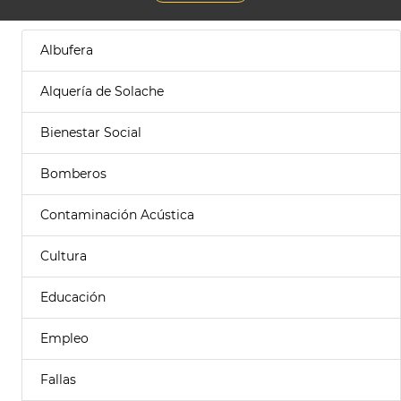
Albufera
Alquería de Solache
Bienestar Social
Bomberos
Contaminación Acústica
Cultura
Educación
Empleo
Fallas