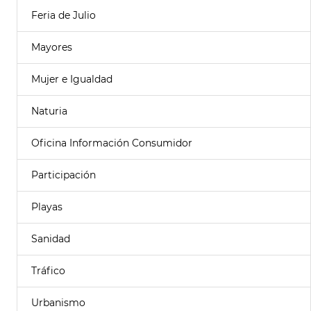
Feria de Julio
Mayores
Mujer e Igualdad
Naturia
Oficina Información Consumidor
Participación
Playas
Sanidad
Tráfico
Urbanismo