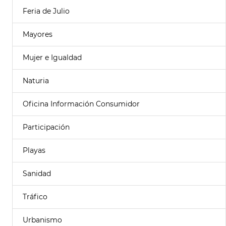
Feria de Julio
Mayores
Mujer e Igualdad
Naturia
Oficina Información Consumidor
Participación
Playas
Sanidad
Tráfico
Urbanismo