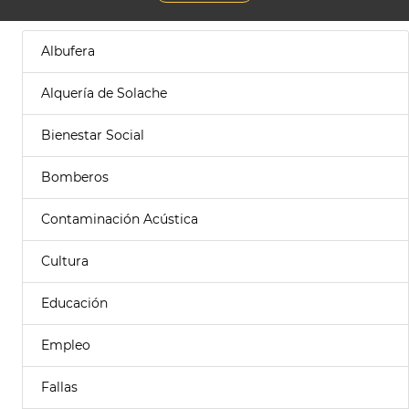
Albufera
Alquería de Solache
Bienestar Social
Bomberos
Contaminación Acústica
Cultura
Educación
Empleo
Fallas