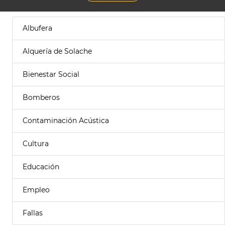
Albufera
Alquería de Solache
Bienestar Social
Bomberos
Contaminación Acústica
Cultura
Educación
Empleo
Fallas