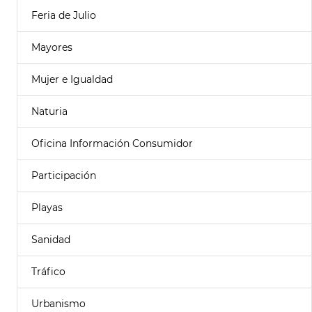
Feria de Julio
Mayores
Mujer e Igualdad
Naturia
Oficina Información Consumidor
Participación
Playas
Sanidad
Tráfico
Urbanismo