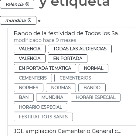
y etiqueta
Valencia
.
mundina
Bando de la festividad de Todos los Santos
modificado hace 9 meses
VALENCIA
TODAS LAS AUDIENCIAS
VALENCIA
EN PORTADA
EN PORTADA TEMÁTICA
NORMAL
CEMENTERIS
CEMENTERIOS
NORMES
NORMAS
BANDO
BAN
MUNDINA
HORARI ESPECIAL
HORARIO ESPECIAL
FESTIITAT TOTS SANTS
JGL ampliación Cementerio General con 2.596 nuevos nichos