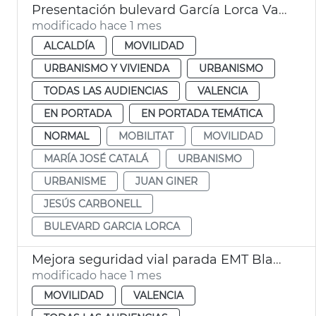
Presentación bulevard García Lorca València
modificado hace 1 mes
ALCALDÍA
MOVILIDAD
URBANISMO Y VIVIENDA
URBANISMO
TODAS LAS AUDIENCIAS
VALENCIA
EN PORTADA
EN PORTADA TEMÁTICA
NORMAL
MOBILITAT
MOVILIDAD
MARÍA JOSÉ CATALÁ
URBANISMO
URBANISME
JUAN GINER
JESÚS CARBONELL
BULEVARD GARCIA LORCA
Mejora seguridad vial parada EMT Blasco Ibáñez Cronista Almela i Vives
modificado hace 1 mes
MOVILIDAD
VALENCIA