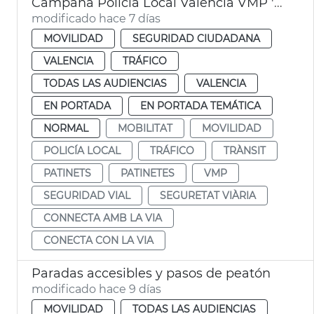
Campaña Policía Local València VMP 'Conecta con la vía'
modificado hace 7 días
MOVILIDAD
SEGURIDAD CIUDADANA
VALENCIA
TRÁFICO
TODAS LAS AUDIENCIAS
VALENCIA
EN PORTADA
EN PORTADA TEMÁTICA
NORMAL
MOBILITAT
MOVILIDAD
POLICÍA LOCAL
TRÁFICO
TRÀNSIT
PATINETS
PATINETES
VMP
SEGURIDAD VIAL
SEGURETAT VIÀRIA
CONNECTA AMB LA VIA
CONECTA CON LA VIA
Paradas accesibles y pasos de peatón
modificado hace 9 días
MOVILIDAD
TODAS LAS AUDIENCIAS