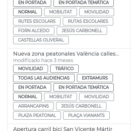
EN PORTADA
EN PORTADA TEMÁTICA
NORMAL
MOBILITAT
MOVILIDAD
RUTES ESCOLARS
RUTAS ESCOLARES
FORN ALCEDO
JESÚS CARBONELL
CASTELLAS OLIVERAL
Nueva zona peatonales València calles Sant Francesc de Borja y Alzira
modificado hace 3 meses
MOVILIDAD
TRÁFICO
TODAS LAS AUDIENCIAS
EXTRAMURS
EN PORTADA
EN PORTADA TEMÁTICA
NORMAL
MOBILITAT
MOVILIDAD
ARRANCAPINS
JESÚS CARBONELL
PLAZA PEATONAL
PLAÇA VIANANTS
Apertura carril bici San Vicente Mártir