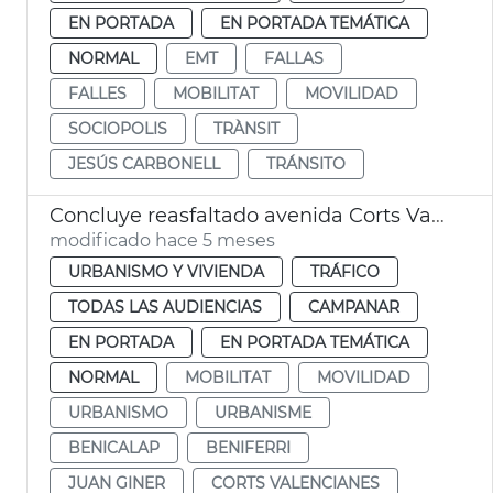
EN PORTADA
EN PORTADA TEMÁTICA
NORMAL
EMT
FALLAS
FALLES
MOBILITAT
MOVILIDAD
SOCIOPOLIS
TRÀNSIT
JESÚS CARBONELL
TRÁNSITO
Concluye reasfaltado avenida Corts Valencianes
modificado hace 5 meses
URBANISMO Y VIVIENDA
TRÁFICO
TODAS LAS AUDIENCIAS
CAMPANAR
EN PORTADA
EN PORTADA TEMÁTICA
NORMAL
MOBILITAT
MOVILIDAD
URBANISMO
URBANISME
BENICALAP
BENIFERRI
JUAN GINER
CORTS VALENCIANES