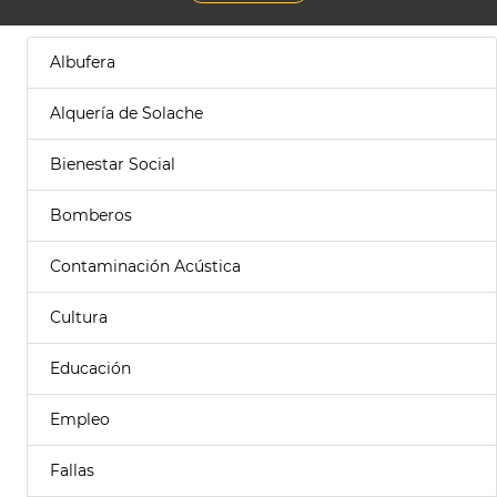
Albufera
Alquería de Solache
Bienestar Social
Bomberos
Contaminación Acústica
Cultura
Educación
Empleo
Fallas