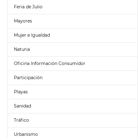
Feria de Julio
Mayores
Mujer e Igualdad
Naturia
Oficina Información Consumidor
Participación
Playas
Sanidad
Tráfico
Urbanismo