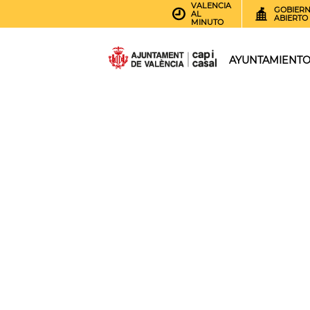
VALENCIA
GOBIER
AL
ABIERTO
MINUTO
AYUNTAMIENT