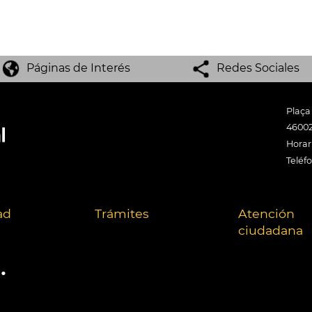
Páginas de Interés
Redes Sociales
Plaça
46002
Horari
Teléf
ad
Trámites
Atención
ciudadana
.