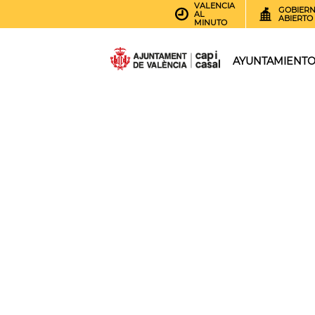
VALENCIA
GOBIER
AL
ABIERTO
MINUTO
AYUNTAMIENT