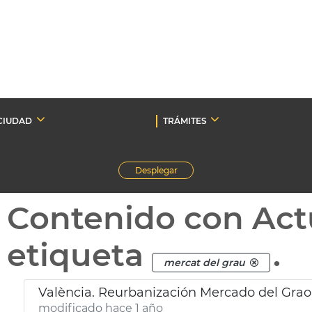
CIUDAD
TRÁMITES
Desplegar
Contenido con Act
etiqueta
.
mercat del grau
València. Reurbanización Mercado del Grao
modificado hace 1 año