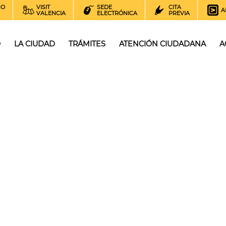
NO
VISIT
SEDE
CITA
A
VALENCIA
ELECTRÓNICA
PREVIA
O
LA CIUDAD
TRÁMITES
ATENCIÓN CIUDADANA
A