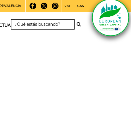
PPVALÈNCIA
VAL
CAS
CTUALIDAD