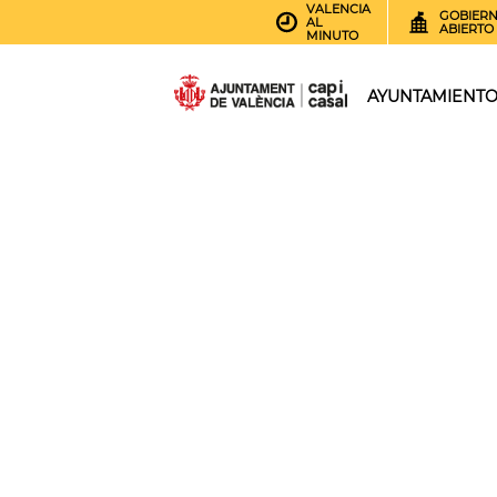
VALENCIA
GOBIER
AL
ABIERTO
MINUTO
AYUNTAMIENT