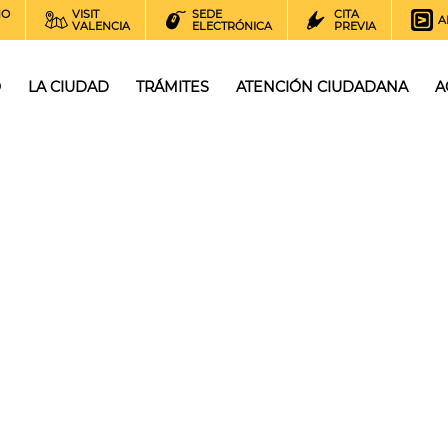
NO
VISIT
SEDE
CITA
A
VALENCIA
ELECTRÓNICA
PREVIA
O
LA CIUDAD
TRÁMITES
ATENCIÓN CIUDADANA
A