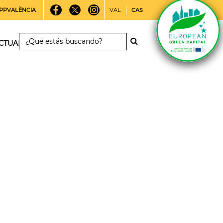
PPVALÈNCIA
VAL
CAS
CTUALIDAD