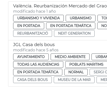
València. Reurbanización Mercado del Grao
modificado hace 1 año
URBANISMO Y VIVIENDA
URBANISMO
TO
EN PORTADA
EN PORTADA TEMÁTICA
NO
REURBANITZACIÓ
NEXT GENERATION
JGL Casa dels bous
modificado hace 5 años
AYUNTAMIENTO
MEDIO AMBIENTE
URBAN
TODAS LAS AUDIENCIAS
POBLATS MARITIMS
EN PORTADA TEMÁTICA
NORMAL
SERGI 
CASA DELS BOUS
MUSEU DE LA MAR
ME