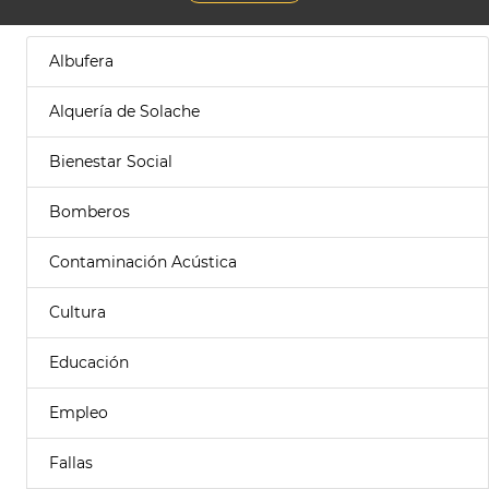
Albufera
Alquería de Solache
Bienestar Social
Bomberos
Contaminación Acústica
Cultura
Educación
Empleo
Fallas