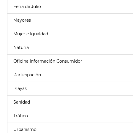
Feria de Julio
Mayores
Mujer e Igualdad
Naturia
Oficina Información Consumidor
Participación
Playas
Sanidad
Tráfico
Urbanismo