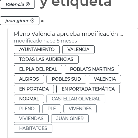
y etiqueta
Valencia
.
juan giner
Pleno València aprueba modificación PGOU cambio uso parcelas Telefónica
modificado hace 5 meses
AYUNTAMIENTO
VALENCIA
TODAS LAS AUDIENCIAS
EL PLA DEL REAL
POBLATS MARITIMS
ALGIROS
POBLES SUD
VALENCIA
EN PORTADA
EN PORTADA TEMÁTICA
NORMAL
CASTELLAR OLIVERAL
PLENO
PLE
VIVENDES
VIVIENDAS
JUAN GINER
HABITATGES