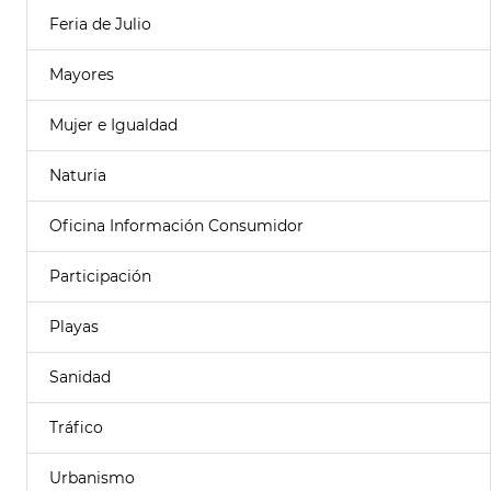
Feria de Julio
Mayores
Mujer e Igualdad
Naturia
Oficina Información Consumidor
Participación
Playas
Sanidad
Tráfico
Urbanismo