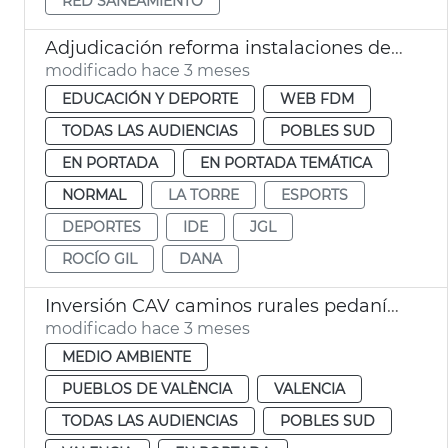
RED SANEAMIENTO
Adjudicación reforma instalaciones deportivas la Torre València
modificado hace 3 meses
EDUCACIÓN Y DEPORTE
WEB FDM
TODAS LAS AUDIENCIAS
POBLES SUD
EN PORTADA
EN PORTADA TEMÁTICA
NORMAL
LA TORRE
ESPORTS
DEPORTES
IDE
JGL
ROCÍO GIL
DANA
Inversión CAV caminos rurales pedanías dana València
modificado hace 3 meses
MEDIO AMBIENTE
PUEBLOS DE VALÈNCIA
VALENCIA
TODAS LAS AUDIENCIAS
POBLES SUD