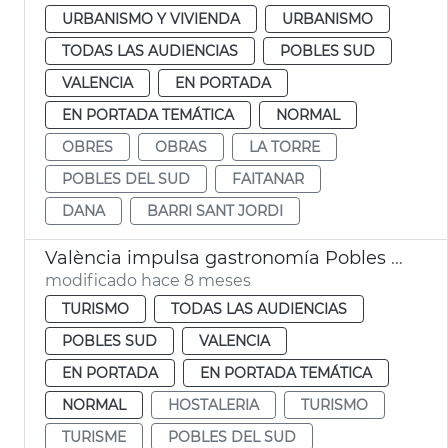
URBANISMO Y VIVIENDA
URBANISMO
TODAS LAS AUDIENCIAS
POBLES SUD
VALENCIA
EN PORTADA
EN PORTADA TEMÁTICA
NORMAL
OBRES
OBRAS
LA TORRE
POBLES DEL SUD
FAITANAR
DANA
BARRI SANT JORDI
València impulsa gastronomía Pobles del Sud afectados dana
modificado hace 8 meses
TURISMO
TODAS LAS AUDIENCIAS
POBLES SUD
VALENCIA
EN PORTADA
EN PORTADA TEMÁTICA
NORMAL
HOSTALERIA
TURISMO
TURISME
POBLES DEL SUD