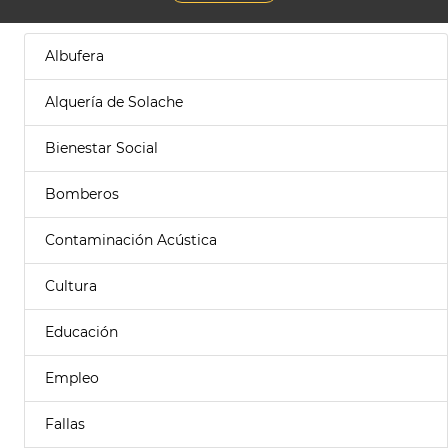
Albufera
Alquería de Solache
Bienestar Social
Bomberos
Contaminación Acústica
Cultura
Educación
Empleo
Fallas