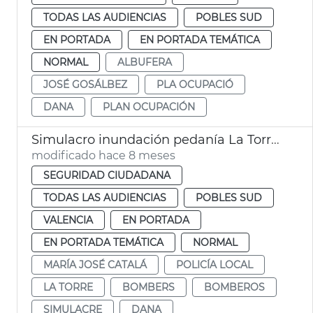
TODAS LAS AUDIENCIAS
POBLES SUD
EN PORTADA
EN PORTADA TEMÁTICA
NORMAL
ALBUFERA
JOSÉ GOSÁLBEZ
PLA OCUPACIÓ
DANA
PLAN OCUPACIÓN
Simulacro inundación pedanía La Torre de València
modificado hace 8 meses
SEGURIDAD CIUDADANA
TODAS LAS AUDIENCIAS
POBLES SUD
VALENCIA
EN PORTADA
EN PORTADA TEMÁTICA
NORMAL
MARÍA JOSÉ CATALÁ
POLICÍA LOCAL
LA TORRE
BOMBERS
BOMBEROS
SIMULACRE
DANA