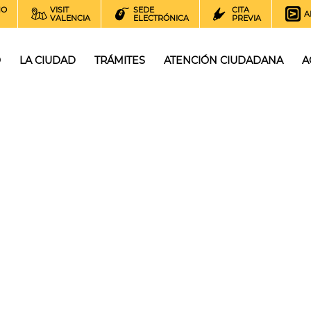
NO
VISIT
SEDE
CITA
A
VALENCIA
ELECTRÓNICA
PREVIA
O
LA CIUDAD
TRÁMITES
ATENCIÓN CIUDADANA
A