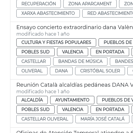
RECUPERACIÓN
ZONA APARCAMENT
ZON
XARXA ABASTECIMIENTO
RED ABASTECIMIEN
Ensayo concierto extraordinario dana Valènci
modificado hace 1 año
CULTURA Y FIESTAS POPULARES
PUEBLOS DE 
POBLES SUD
VALENCIA
EN PORTADA
CASTELLAR
BANDAS DE MÚSICA
BANDES
OLIVERAL
DANA
CRISTÓBAL SOLER
Reunión Català alcaldías pedáneas DANA V
modificado hace 1 año
ALCALDÍA
AYUNTAMIENTO
PUEBLOS DE 
POBLES SUD
VALENCIA
EN PORTADA
CASTELLAR OLIVERAL
MARÍA JOSÉ CATALÁ