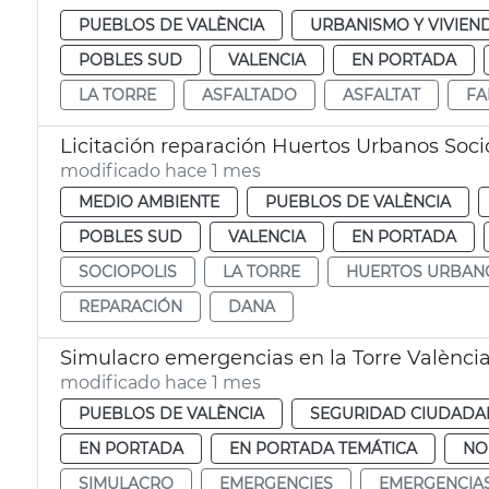
PUEBLOS DE VALÈNCIA
URBANISMO Y VIVIEN
POBLES SUD
VALENCIA
EN PORTADA
LA TORRE
ASFALTADO
ASFALTAT
FA
Licitación reparación Huertos Urbanos Soci
modificado hace 1 mes
MEDIO AMBIENTE
PUEBLOS DE VALÈNCIA
POBLES SUD
VALENCIA
EN PORTADA
SOCIOPOLIS
LA TORRE
HUERTOS URBAN
REPARACIÓN
DANA
Simulacro emergencias en la Torre Valènci
modificado hace 1 mes
PUEBLOS DE VALÈNCIA
SEGURIDAD CIUDADA
EN PORTADA
EN PORTADA TEMÁTICA
NO
SIMULACRO
EMERGENCIES
EMERGENCIA