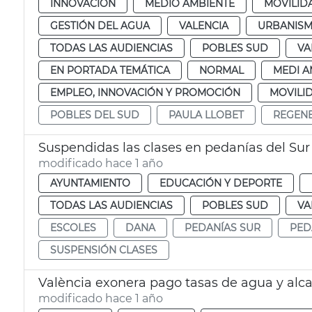
INNOVACIÓN
MEDIO AMBIENTE
MOVILID
GESTIÓN DEL AGUA
VALENCIA
URBANIS
TODAS LAS AUDIENCIAS
POBLES SUD
VA
EN PORTADA TEMÁTICA
NORMAL
MEDI A
EMPLEO, INNOVACIÓN Y PROMOCIÓN
MOVILI
POBLES DEL SUD
PAULA LLOBET
REGEN
Suspendidas las clases en pedanías del Sur 
modificado hace 1 año
AYUNTAMIENTO
EDUCACIÓN Y DEPORTE
TODAS LAS AUDIENCIAS
POBLES SUD
VA
ESCOLES
DANA
PEDANÍAS SUR
PED
SUSPENSIÓN CLASES
València exonera pago tasas de agua y alca
modificado hace 1 año