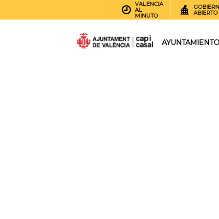
VALENCIA
GOBIER
AL
ABIERTO
MINUTO
AYUNTAMIENT