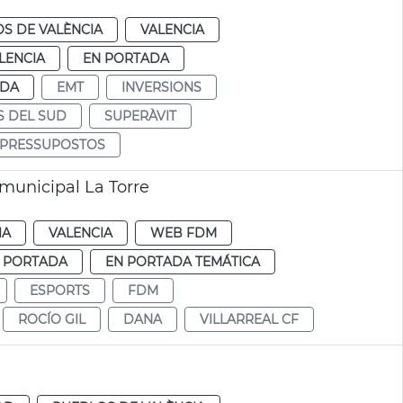
S DE VALÈNCIA
VALENCIA
LENCIA
EN PORTADA
NDA
EMT
INVERSIONS
S DEL SUD
SUPERÀVIT
I PRESSUPOSTOS
municipal La Torre
IA
VALENCIA
WEB FDM
 PORTADA
EN PORTADA TEMÁTICA
ESPORTS
FDM
ROCÍO GIL
DANA
VILLARREAL CF