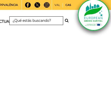
PPVALÈNCIA
VAL
CAS
CTUALIDAD