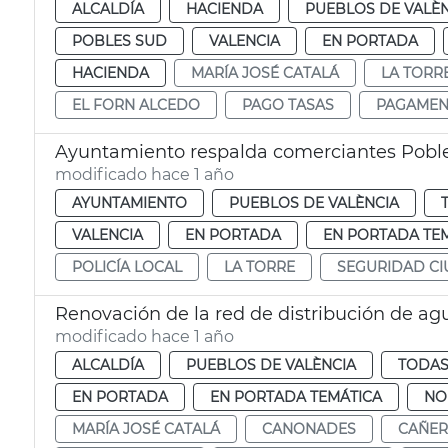
ALCALDÍA
HACIENDA
PUEBLOS DE VALÈ
POBLES SUD
VALENCIA
EN PORTADA
HACIENDA
MARÍA JOSÉ CATALÁ
LA TORR
EL FORN ALCEDO
PAGO TASAS
PAGAMEN
Ayuntamiento respalda comerciantes Poble
modificado hace 1 año
AYUNTAMIENTO
PUEBLOS DE VALÈNCIA
VALENCIA
EN PORTADA
EN PORTADA TE
POLICÍA LOCAL
LA TORRE
SEGURIDAD C
Renovación de la red de distribución de agu
modificado hace 1 año
ALCALDÍA
PUEBLOS DE VALÈNCIA
TODAS
EN PORTADA
EN PORTADA TEMÁTICA
NO
MARÍA JOSÉ CATALÁ
CANONADES
CAÑER