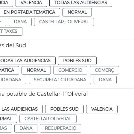
NCIA
VALENCIA
TODAS LAS AUDIENCIAS
EN PORTADA TEMÁTICA
NORMAL
E
DANA
CASTELLAR - OLIVERAL
T TAXES
s del Sud
TODAS LAS AUDIENCIAS
POBLES SUD
MÁTICA
NORMAL
COMERCIO
COMERÇ
IUDADANA
SEGURETAT CIUTADANA
DANA
a potable de Castellar-l´Oliveral
 LAS AUDIENCIAS
POBLES SUD
VALENCIA
RMAL
CASTELLAR OLIVERAL
ÍAS
DANA
RECUPERACIÓ