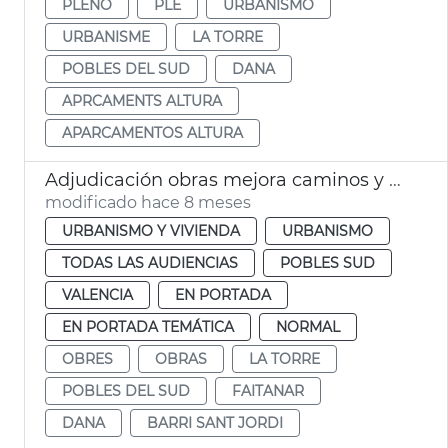
PLENO
PLE
URBANISMO
URBANISME
LA TORRE
POBLES DEL SUD
DANA
APRCAMENTS ALTURA
APARCAMENTOS ALTURA
Adjudicación obras mejora caminos y calles afectadas dana la Torre
modificado hace 8 meses
URBANISMO Y VIVIENDA
URBANISMO
TODAS LAS AUDIENCIAS
POBLES SUD
VALENCIA
EN PORTADA
EN PORTADA TEMÁTICA
NORMAL
OBRES
OBRAS
LA TORRE
POBLES DEL SUD
FAITANAR
DANA
BARRI SANT JORDI