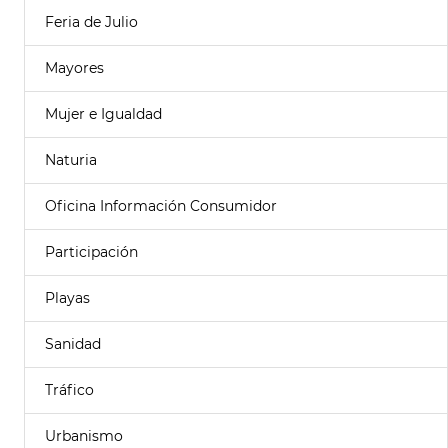
Feria de Julio
Mayores
Mujer e Igualdad
Naturia
Oficina Información Consumidor
Participación
Playas
Sanidad
Tráfico
Urbanismo