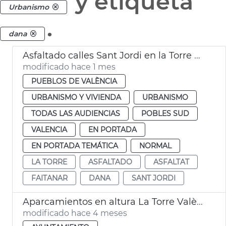
y etiqueta
Urbanismo
.
dana
Asfaltado calles Sant Jordi en la Torre València
modificado hace 1 mes
PUEBLOS DE VALÈNCIA
URBANISMO Y VIVIENDA
URBANISMO
TODAS LAS AUDIENCIAS
POBLES SUD
VALENCIA
EN PORTADA
EN PORTADA TEMÁTICA
NORMAL
LA TORRE
ASFALTADO
ASFALTAT
FAITANAR
DANA
SANT JORDI
Aparcamientos en altura La Torre València
modificado hace 4 meses