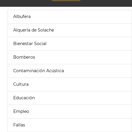
Albufera
Alquería de Solache
Bienestar Social
Bomberos
Contaminación Acústica
Cultura
Educación
Empleo
Fallas