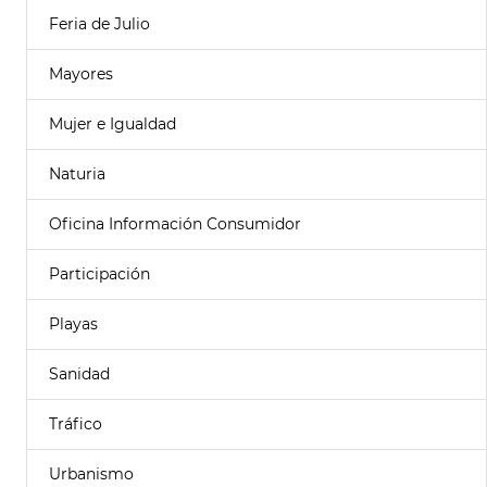
Feria de Julio
Mayores
Mujer e Igualdad
Naturia
Oficina Información Consumidor
Participación
Playas
Sanidad
Tráfico
Urbanismo