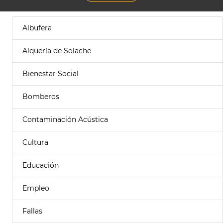
Albufera
Alquería de Solache
Bienestar Social
Bomberos
Contaminación Acústica
Cultura
Educación
Empleo
Fallas