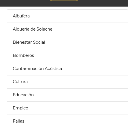
Albufera
Alquería de Solache
Bienestar Social
Bomberos
Contaminación Acústica
Cultura
Educación
Empleo
Fallas