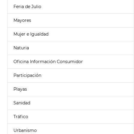
Feria de Julio
Mayores
Mujer e Igualdad
Naturia
Oficina Información Consumidor
Participación
Playas
Sanidad
Tráfico
Urbanismo