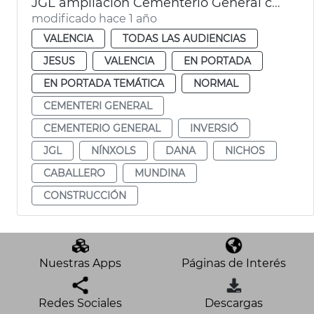
JGL ampliación Cementerio General con 2.596 nuevos nichos
modificado hace 1 año
VALENCIA
TODAS LAS AUDIENCIAS
JESUS
VALENCIA
EN PORTADA
EN PORTADA TEMÁTICA
NORMAL
CEMENTERI GENERAL
CEMENTERIO GENERAL
INVERSIÓ
JGL
NÍNXOLS
DANA
NICHOS
CABALLERO
MUNDINA
CONSTRUCCIÓN
Nuestras Apps
Páginas de Interés
Redes Sociales
Descargas