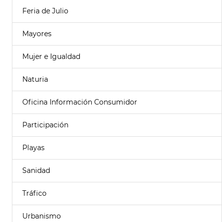
Feria de Julio
Mayores
Mujer e Igualdad
Naturia
Oficina Información Consumidor
Participación
Playas
Sanidad
Tráfico
Urbanismo