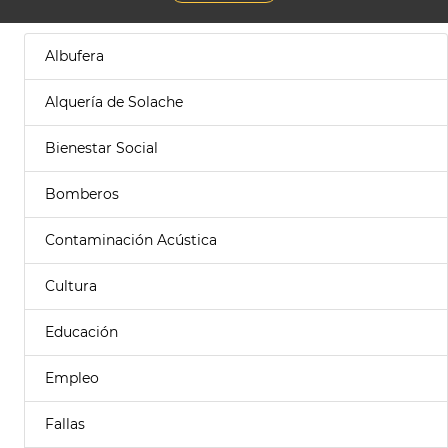
Albufera
Alquería de Solache
Bienestar Social
Bomberos
Contaminación Acústica
Cultura
Educación
Empleo
Fallas