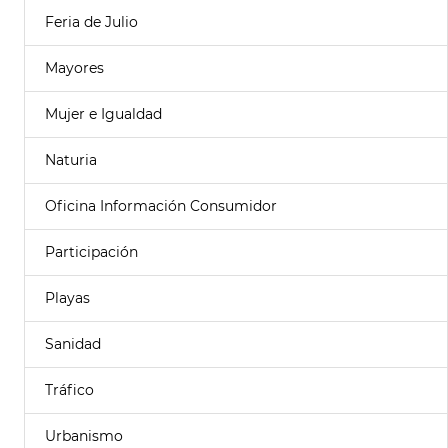
Feria de Julio
Mayores
Mujer e Igualdad
Naturia
Oficina Información Consumidor
Participación
Playas
Sanidad
Tráfico
Urbanismo