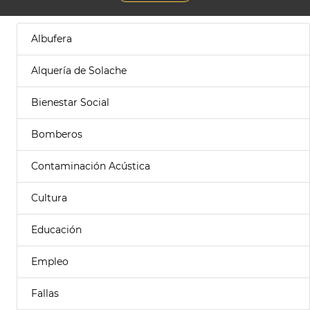
Albufera
Alquería de Solache
Bienestar Social
Bomberos
Contaminación Acústica
Cultura
Educación
Empleo
Fallas