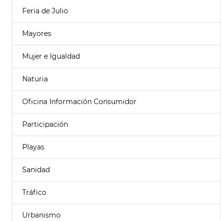
Feria de Julio
Mayores
Mujer e Igualdad
Naturia
Oficina Información Consumidor
Participación
Playas
Sanidad
Tráfico
Urbanismo