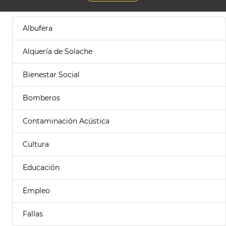
Albufera
Alquería de Solache
Bienestar Social
Bomberos
Contaminación Acústica
Cultura
Educación
Empleo
Fallas