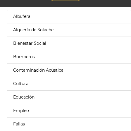
Albufera
Alquería de Solache
Bienestar Social
Bomberos
Contaminación Acústica
Cultura
Educación
Empleo
Fallas