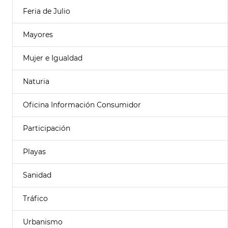
Feria de Julio
Mayores
Mujer e Igualdad
Naturia
Oficina Información Consumidor
Participación
Playas
Sanidad
Tráfico
Urbanismo