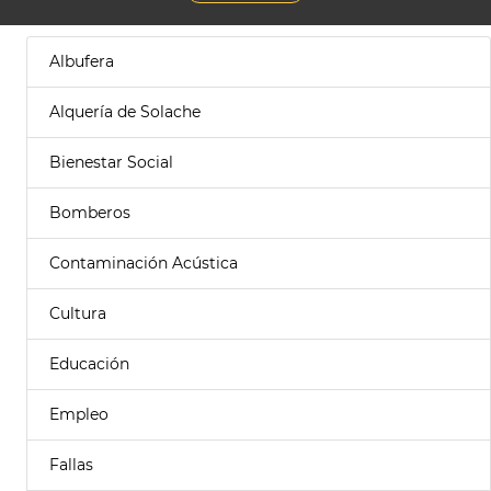
Albufera
Alquería de Solache
Bienestar Social
Bomberos
Contaminación Acústica
Cultura
Educación
Empleo
Fallas