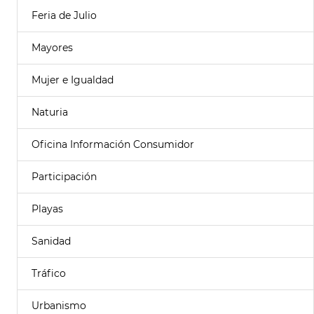
Feria de Julio
Mayores
Mujer e Igualdad
Naturia
Oficina Información Consumidor
Participación
Playas
Sanidad
Tráfico
Urbanismo