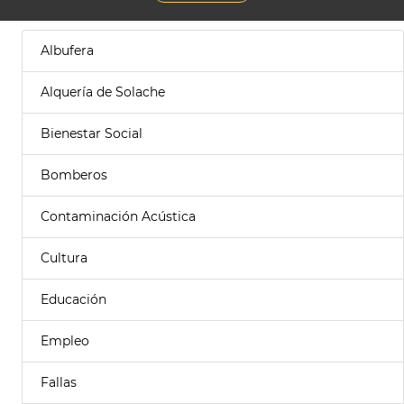
Albufera
Alquería de Solache
Bienestar Social
Bomberos
Contaminación Acústica
Cultura
Educación
Empleo
Fallas