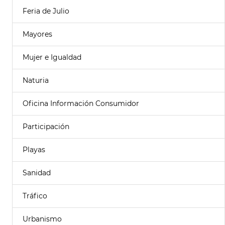
Feria de Julio
Mayores
Mujer e Igualdad
Naturia
Oficina Información Consumidor
Participación
Playas
Sanidad
Tráfico
Urbanismo