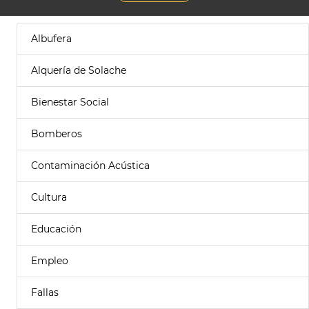
Albufera
Alquería de Solache
Bienestar Social
Bomberos
Contaminación Acústica
Cultura
Educación
Empleo
Fallas