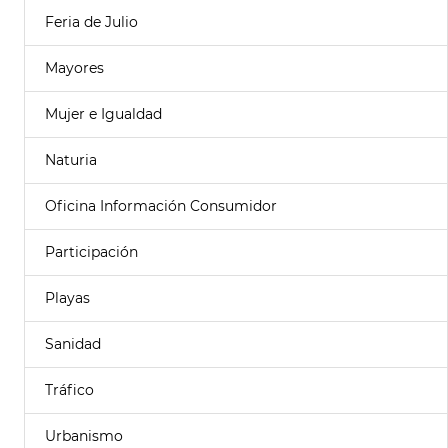
Feria de Julio
Mayores
Mujer e Igualdad
Naturia
Oficina Información Consumidor
Participación
Playas
Sanidad
Tráfico
Urbanismo