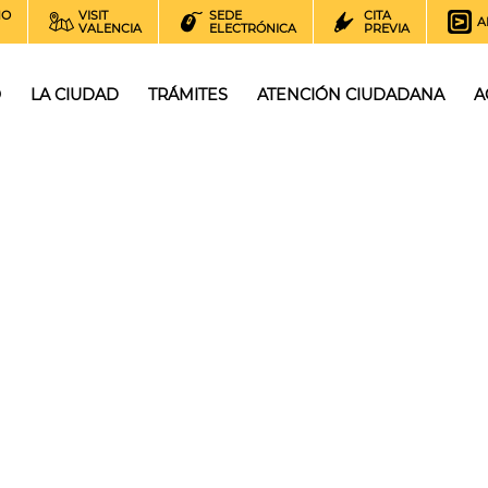
NO
VISIT
SEDE
CITA
A
VALENCIA
ELECTRÓNICA
PREVIA
O
LA CIUDAD
TRÁMITES
ATENCIÓN CIUDADANA
A