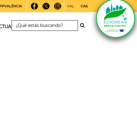
PPVALÈNCIA
VAL
CAS
CTUALIDAD