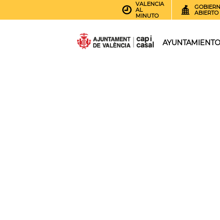
VALENCIA
GOBIER
AL
ABIERTO
MINUTO
AYUNTAMIENT