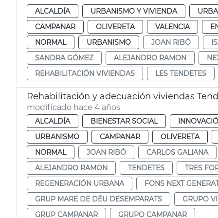
ALCALDÍA
URBANISMO Y VIVIENDA
URBA
CAMPANAR
OLIVERETA
VALENCIA
E
NORMAL
URBANISMO
JOAN RIBÓ
I
SANDRA GÓMEZ
ALEJANDRO RAMON
NE
REHABILITACIÓN VIVIENDAS
LES TENDETES
Rehabilitación y adecuación viviendas Tend
modificado hace 4 años
ALCALDÍA
BIENESTAR SOCIAL
INNOVACI
URBANISMO
CAMPANAR
OLIVERETA
NORMAL
JOAN RIBÓ
CARLOS GALIANA
ALEJANDRO RAMON
TENDETES
TRES FO
REGENERACIÓN URBANA
FONS NEXT GENERA
GRUP MARE DE DÉU DESEMPARATS
GRUPO V
GRUP CAMPANAR
GRUPO CAMPANAR