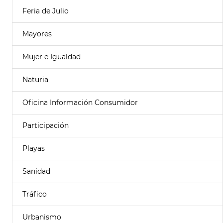
Feria de Julio
Mayores
Mujer e Igualdad
Naturia
Oficina Información Consumidor
Participación
Playas
Sanidad
Tráfico
Urbanismo