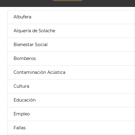
Albufera
Alquería de Solache
Bienestar Social
Bomberos
Contaminación Acústica
Cultura
Educación
Empleo
Fallas