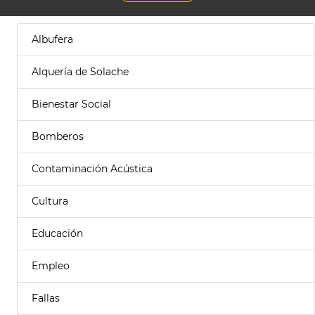
Albufera
Alquería de Solache
Bienestar Social
Bomberos
Contaminación Acústica
Cultura
Educación
Empleo
Fallas