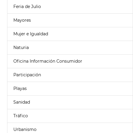
Feria de Julio
Mayores
Mujer e Igualdad
Naturia
Oficina Información Consumidor
Participación
Playas
Sanidad
Tráfico
Urbanismo