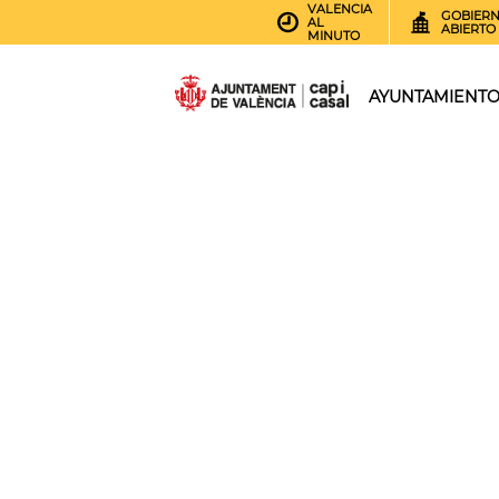
VALENCIA
GOBIER
AL
ABIERTO
MINUTO
AYUNTAMIENT