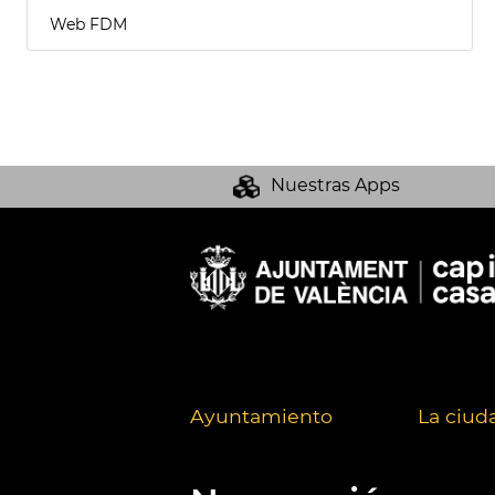
Web FDM
Nuestras Apps
Ayuntamiento
La ciud