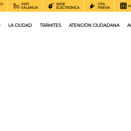
NO
VISIT
SEDE
CITA
A
VALENCIA
ELECTRÓNICA
PREVIA
O
LA CIUDAD
TRÁMITES
ATENCIÓN CIUDADANA
A