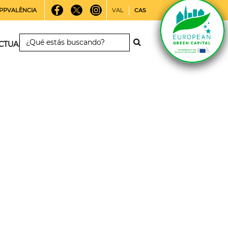
PPVALÈNCIA
VAL
CAS
CTUALIDAD