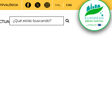
PPVALÈNCIA
VAL
CAS
CTUALIDAD