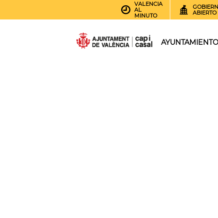
VALENCIA
GOBIER
AL
ABIERTO
MINUTO
AYUNTAMIENT