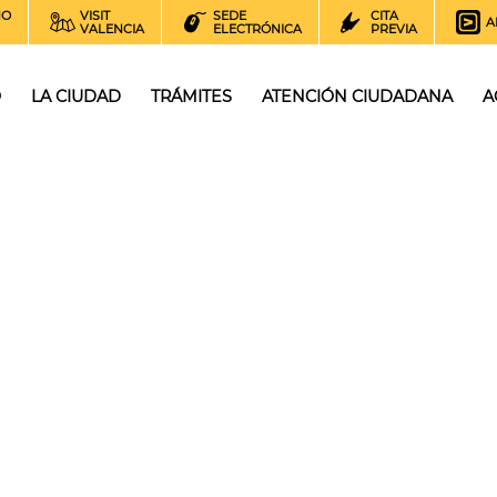
NO
VISIT
SEDE
CITA
A
VALENCIA
ELECTRÓNICA
PREVIA
O
LA CIUDAD
TRÁMITES
ATENCIÓN CIUDADANA
A