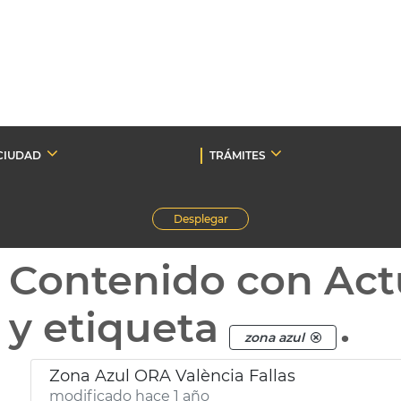
CIUDAD
TRÁMITES
Desplegar
Contenido con Act
y etiqueta
.
zona azul
Zona Azul ORA València Fallas
modificado hace 1 año